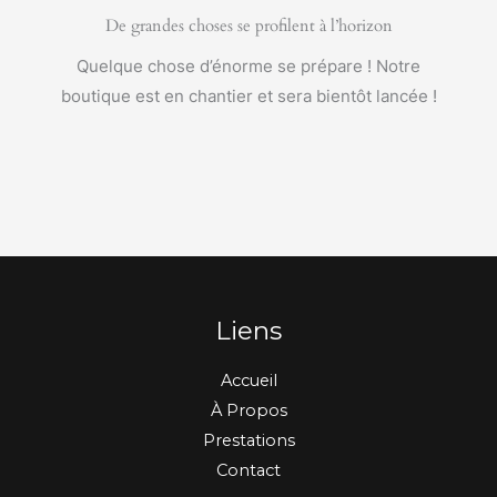
De grandes choses se profilent à l’horizon
Quelque chose d’énorme se prépare ! Notre
boutique est en chantier et sera bientôt lancée !
Liens
Accueil
À Propos
Prestations
Contact