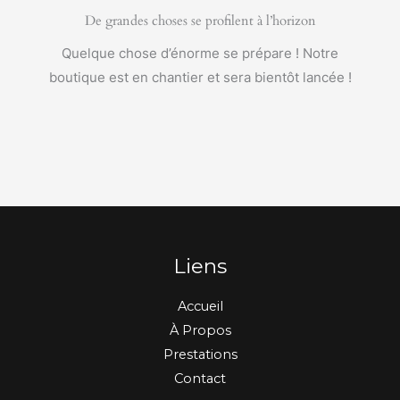
De grandes choses se profilent à l’horizon
Quelque chose d’énorme se prépare ! Notre
boutique est en chantier et sera bientôt lancée !
Liens
Accueil
À Propos
Prestations
Contact